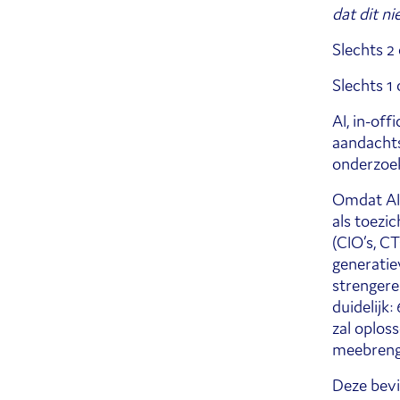
dat dit nie
Slechts 2 
Slechts 1
AI, in-off
aandachts
onderzoek
Omdat AI 
als toezi
(CIO’s, C
generatie
strengere
duidelijk:
zal oplos
meebreng
Deze bevi