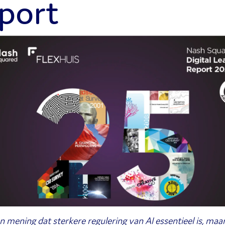
port
n mening dat sterkere regulering van AI essentieel is, maa