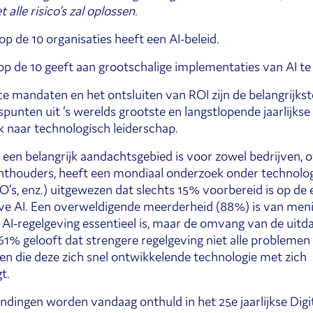
t alle risico’s zal oplossen.
op de 10 organisaties heeft een AI-beleid.
 op de 10 geeft aan grootschalige implementaties van AI te
ice mandaten en het ontsluiten van ROI zijn de belangrijkst
punten uit ‘s werelds grootste en langstlopende jaarlijkse
 naar technologisch leiderschap.
een belangrijk aandachtsgebied is voor zowel bedrijven, 
chthouders, heeft een mondiaal onderzoek onder technolog
TO’s, enz.) uitgewezen dat slechts 15% voorbereid is op de 
ve AI. Een overweldigende meerderheid (88%) is van men
 AI-regelgeving essentieel is, maar de omvang van de uitda
 61% gelooft dat strengere regelgeving niet alle problemen e
sen die deze zich snel ontwikkelende technologie met zich
t.
ndingen worden vandaag onthuld in het 25e jaarlijkse Digi