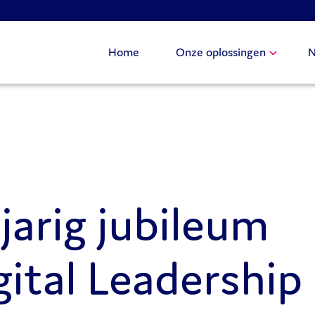
Home
Onze oplossingen
N
 jarig jubileum
gital Leadership