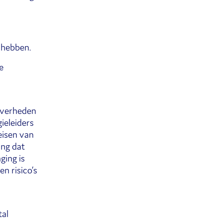
 hebben.
e
overheden
ieleiders
eisen van
ing dat
ging is
n risico’s
tal